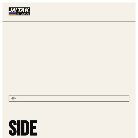
404
Side